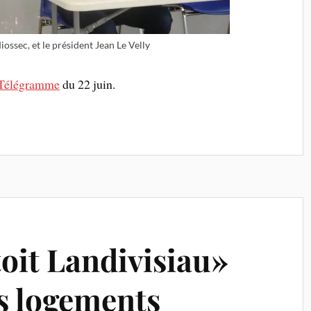
iossec, et le président Jean Le Velly
 Télégramme
du 22 juin.
toit Landivisiau»
s logements