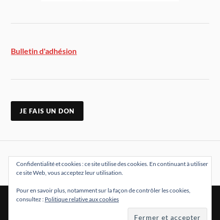
Bulletin d'adhésion
JE FAIS UN DON
Confidentialité et cookies : ce site utilise des cookies. En continuant à utiliser
ce site Web, vous acceptez leur utilisation.
Pour en savoir plus, notamment sur la façon de contrôler les cookies,
consultez :
Politique relative aux cookies
&
FIÈREMENT PROPULSÉ PAR
WORDPRESS
THÈME PAR
ANDERS NORÉN